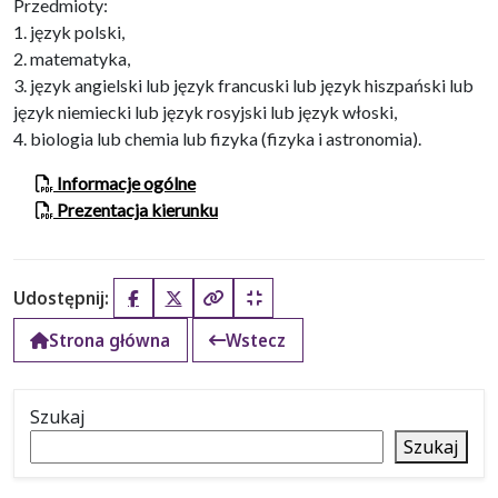
Przedmioty:
1. język polski,
2. matematyka,
3. język angielski lub język francuski lub język hiszpański lub
język niemiecki lub język rosyjski lub język włoski,
4. biologia lub chemia lub fizyka (fizyka i astronomia).
Informacje ogólne
Prezentacja kierunku
Udostępnij:
Facebook
X (Twitter)
Kopiuj pełny link
Kopiuj krótki link
Strona główna
Wstecz
Szukaj
Szukaj