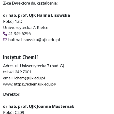
Z-ca Dyrektora ds. kształcenia:
dr hab. prof. UJK Halina Lisowska
Pokój 13D
Uniwersytecka 7, Kielce
41 349 6296
halina.lisowska@ujk.edu.pl
Instytut Chemii
Adres: ul. Uniwersytecka 7 (bud. G)
tel: 41 349 7001
email:
ichem@ujk.edu.pl
www:
https://ichem.ujk.edu.pl/
Dyrektor:
dr hab. prof. UJK Joanna Masternak
Pokój C209