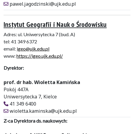
pawel.jagodzinski@ujk.edu.pl
Instytut Geografii i Nauk o Środowisku
Adres: ul. Uniwersytecka 7 (bud. A)
tel: 41 349 6372
email:
igeo@ujk.edu.pl
www:
https://igeo.ujk.edu.pl/
Dyrektor:
prof. dr hab. Wioletta Kamińska
Pokój 447A
Uniwersytecka 7, Kielce
41 349 6400
wioletta.kaminska@ujk.edu.pl
Z-ca Dyrektora ds. naukowych: