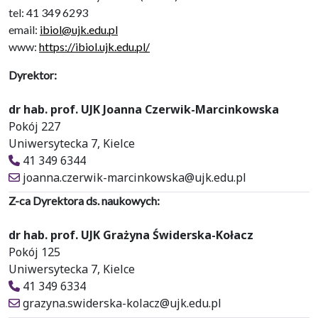
tel: 41 349 6293
email:
ibiol@ujk.edu.pl
www:
https://ibiol.ujk.edu.pl/
Dyrektor:
dr hab. prof. UJK Joanna Czerwik-Marcinkowska
Pokój 227
Uniwersytecka 7, Kielce
41 349 6344
joanna.czerwik-marcinkowska@ujk.edu.pl
Z-ca Dyrektora ds. naukowych:
dr hab. prof. UJK Grażyna Świderska-Kołacz
Pokój 125
Uniwersytecka 7, Kielce
41 349 6334
grazyna.swiderska-kolacz@ujk.edu.pl