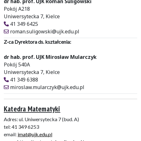
dr hab. prof. UJK Roman Suligowski
Pokój A218
Uniwersytecka 7, Kielce
41 349 6425
roman.suligowski@ujk.edu.pl
Z-ca Dyrektora ds. kształcenia:
dr hab. prof. UJK Mirosław Mularczyk
Pokój 540A
Uniwersytecka 7, Kielce
41 349 6388
miroslaw.mularczyk@ujk.edu.pl
Katedra Matematyki
Adres: ul. Uniwersytecka 7 (bud. A)
tel: 41 349 6253
email:
imat@ujk.edu.pl