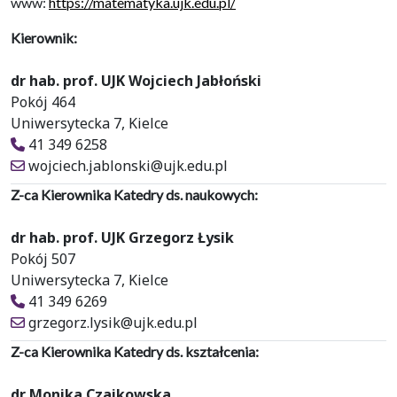
www:
https://matematyka.ujk.edu.pl/
Kierownik:
dr hab. prof. UJK Wojciech Jabłoński
Pokój 464
Uniwersytecka 7, Kielce
41 349 6258
wojciech.jablonski@ujk.edu.pl
Z-ca Kierownika Katedry ds. naukowych:
dr hab. prof. UJK Grzegorz Łysik
Pokój 507
Uniwersytecka 7, Kielce
41 349 6269
grzegorz.lysik@ujk.edu.pl
Z-ca Kierownika Katedry ds. kształcenia:
dr Monika Czajkowska