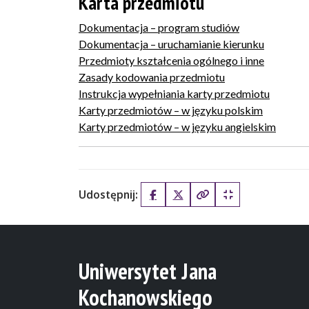
Karta przedmiotu
Dokumentacja – program studiów
Dokumentacja – uruchamianie kierunku
Przedmioty kształcenia ogólnego i inne
Zasady kodowania przedmiotu
Instrukcja wypełniania karty przedmiotu
Karty przedmiotów – w języku polskim
Karty przedmiotów – w języku angielskim
Udostępnij:
Facebook
X (Twitter)
Kopiuj pełny link
Kopiuj krótki lin
Uniwersytet Jana
Kochanowskiego