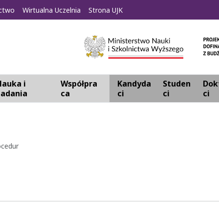
ctwo
Wirtualna Uczelnia
Strona UJK
auka i
Współpra
Kandyda
Studen
Dok
badania
ca
ci
ci
ci
ocedur