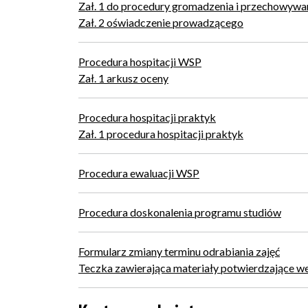
Zał. 1 do procedury gromadzenia i przechowywa
Zał. 2 oświadczenie prowadzącego
Procedura hospitacji WSP
Zał. 1 arkusz oceny
Procedura hospitacji praktyk
Zał. 1 procedura hospitacji praktyk
Procedura ewaluacji WSP
Procedura doskonalenia programu studiów
Formularz zmiany terminu odrabiania zajęć
Teczka zawierająca materiały potwierdzające wer