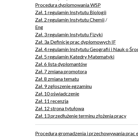
Procedura dyplomowania WSP
Zał. 1 regulamin Instytutu Biologii
Zał. 2 regulamin Instytutu Chemii
/
Eng
Zał. 3 regulamin Instytutu Fizyki
Zał. 3a Definicje prac dyplomowych IF
Zał. 4 regulamin Instytutu Geografii i Nauk o Śr
Zał. 5 regulamin Katedry Matematyki
Zał. 6 lista dyplomantów
Zał. 7 zmiana promotora
Zał. 8 zmiana tematu
Zał. 9 zgłoszenie egzaminu
Zał. 10 oświadczenie
Zał. 11 recenzja
Zał. 12 strona tytułowa
Zał. 13 przedłużenie terminu złożenia pracy
Procedura gromadzenia i przechowywania prac