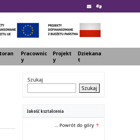
toran
Pracownic
Projekt
Dziekana
y
y
t
Szukaj
Szukaj
Jakość kształcenia
… Powrót do góry