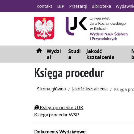
Kontakt
BIP
Przetargi
Biblioteka
Wydawni
Wydzi
Studi
Jakość
N
H
ał
a
kształcenia
o
m
Księga procedur
e
Strona główna
Jakość kształcenia
Księga pr
Księga procedur UJK
Księga procedur WSP
Dokumenty Wydziałowe: