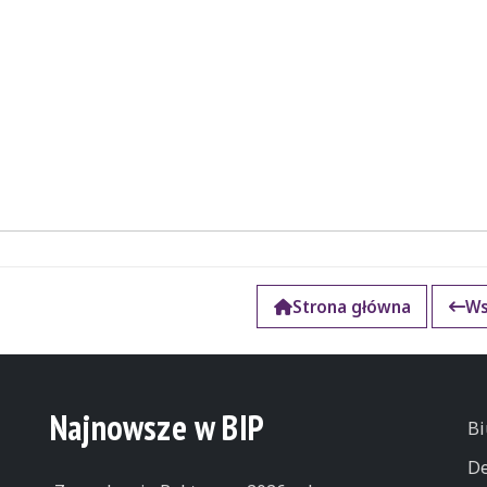
Strona główna
Ws
k
Najnowsze w BIP
Bi
De