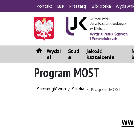
Kontakt
BIP
Przetargi
Biblioteka
Wydawni
Wydzi
Studi
Jakość
N
H
ał
a
kształcenia
o
m
Program MOST
e
Strona główna
Studia
Program MOST
www