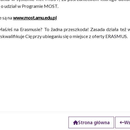
się o udział w Programie MOST.
e są na
www.most.amu.edu.pl
byłaś/eś na Erasmusie? To żadna przeszkoda! Zasada działa też 
yskwalifikuje Cię przy ubieganiu się o miejsce z oferty ERASMUS.
Strona główna
Ws
k