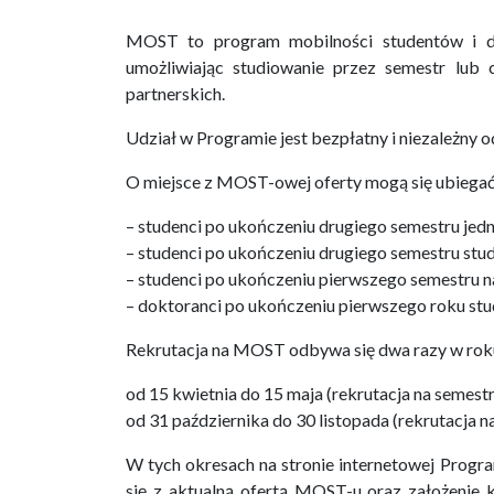
MOST to program mobilności studentów i do
umożliwiając studiowanie przez semestr lub 
partnerskich.
Udział w Programie jest bezpłatny i niezależny o
O miejsce z MOST-owej oferty mogą się ubiegać
– studenci po ukończeniu drugiego semestru jedn
– studenci po ukończeniu drugiego semestru studi
– studenci po ukończeniu pierwszego semestru na 
– doktoranci po ukończeniu pierwszego roku st
Rekrutacja na MOST odbywa się dwa razy w rok
od 15 kwietnia do 15 maja (rekrutacja na semest
od 31 października do 30 listopada (rekrutacja na
W tych okresach na stronie internetowej Progr
się z aktualną ofertą MOST-u oraz założenie