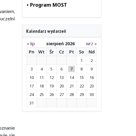
Program MOST
waniem,
uczelni
Kalendarz wydarzeń
« lip
sierpień 2026
wrz »
Pn
Wt
Śr
Cz
Pt
So
Nd
1
2
3
4
5
6
7
8
9
10
11
12
13
14
15
16
17
18
19
20
21
22
23
24
25
26
27
28
29
30
31
oznanie
uje się