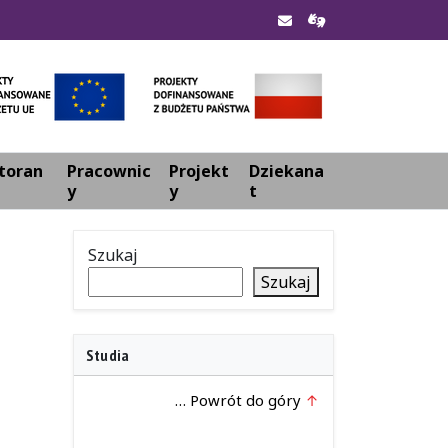
toran
Pracownic
Projekt
Dziekana
y
y
t
Szukaj
Szukaj
Studia
… Powrót do góry