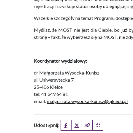
rejestracji i uzyskuje status osoby ubiegającej 
Wszelkie szczegóły na temat Programu dostępn
Myślisz, że MOST nie jest dla Ciebie, bo już 
stronę – fakt, że wybierzesz się na MOST, nie zd
Koordynator wydziałowy:
dr Małgorzata Wysocka-Kunisz
ul. Uniwersytecka 7
25-406 Kielce
tel: 41 349 64 81
email:
malgorzata.wysocka-kunisz@ujk.edu.pl
Udostępnij:
Facebook
X (Twitter)
Kopiuj pełny link
Kopiuj krótki lin