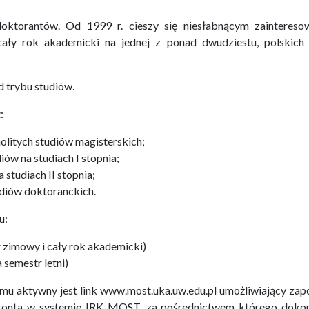
ktorantów. Od 1999 r. cieszy się niesłabnącym zaintereso
cały rok akademicki na jednej z ponad dwudziestu, polskich 
d trybu studiów.
:
olitych studiów magisterskich;
ów na studiach I stopnia;
studiach II stopnia;
udiów doktoranckich.
u:
r zimowy i cały rok akademicki)
 semestr letni)
amu aktywny jest link www.most.uka.uw.edu.pl umożliwiający zap
 konta w systemie IRK MOST, za pośrednictwem którego dokon