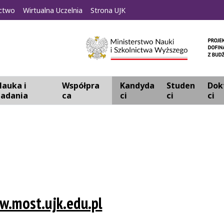
ctwo
Wirtualna Uczelnia
Strona UJK
auka i
Współpra
Kandyda
Studen
Dok
badania
ca
ci
ci
ci
.most.ujk.edu.pl