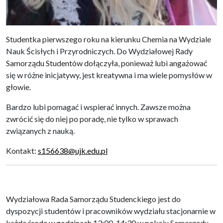
Studentka pierwszego roku na kierunku Chemia na Wydziale
Nauk Ścisłych i Przyrodniczych. Do Wydziałowej Rady
Samorządu Studentów dołączyła, ponieważ lubi angażować
się w różne inicjatywy, jest kreatywna i ma wiele pomysłów w
głowie.
Bardzo lubi pomagać i wspierać innych. Zawsze można
zwrócić się do niej po poradę, nie tylko w sprawach
związanych z nauką.
Kontakt:
s156638@ujk.edu.pl
Wydziałowa Rada Samorządu Studenckiego jest do
dyspozycji studentów i pracowników wydziału stacjonarnie w
każdą środę w godzinach 13:00-14:30 w pokoju Samorządu