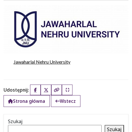
Jawaharlal Nehru University
Udostępnij:
Facebook
X (Twitter)
Kopiuj pełny link
Kopiuj krótki link
Strona główna
Wstecz
Szukaj
Szukaj