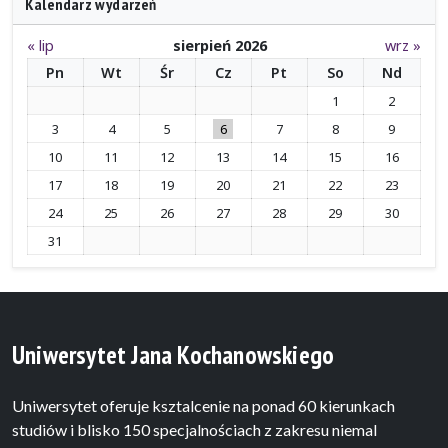
Kalendarz wydarzeń
« lip
sierpień 2026
wrz »
Pn
Wt
Śr
Cz
Pt
So
Nd
1
2
3
4
5
6
7
8
9
10
11
12
13
14
15
16
17
18
19
20
21
22
23
24
25
26
27
28
29
30
31
Uniwersytet Jana Kochanowskiego
Uniwersytet oferuje ksztalcenie na ponad 60 kierunkach
studiów i blisko 150 specjalnościach z zakresu niemal