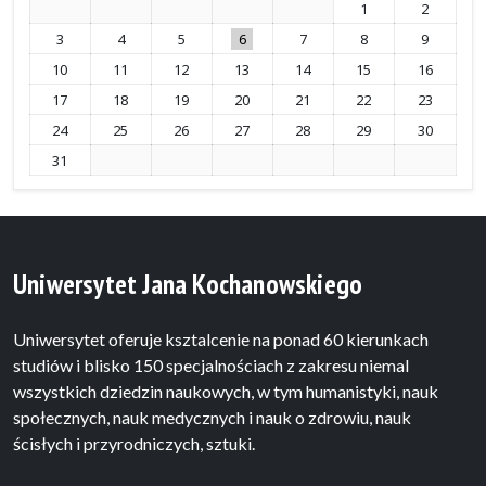
1
2
3
4
5
6
7
8
9
10
11
12
13
14
15
16
17
18
19
20
21
22
23
24
25
26
27
28
29
30
31
Uniwersytet Jana Kochanowskiego
Uniwersytet oferuje ksztalcenie na ponad 60 kierunkach
studiów i blisko 150 specjalnościach z zakresu niemal
wszystkich dziedzin naukowych, w tym humanistyki, nauk
społecznych, nauk medycznych i nauk o zdrowiu, nauk
ścisłych i przyrodniczych, sztuki.