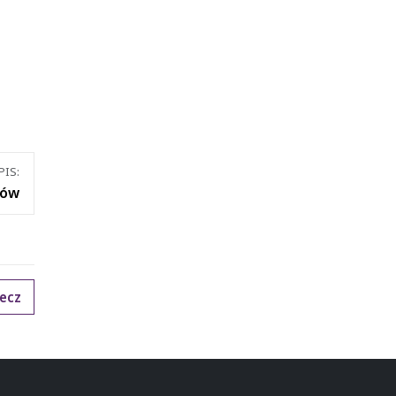
IS:
ców
ecz