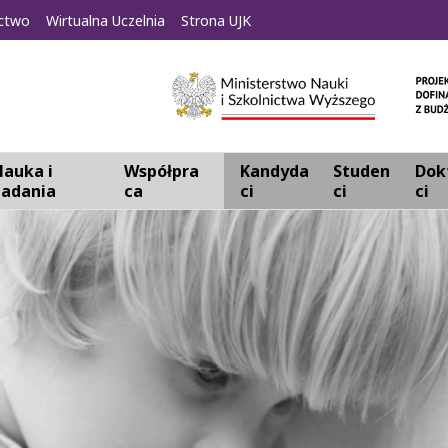
ctwo
Wirtualna Uczelnia
Strona UJK
auka i
Współpra
Kandyda
Studen
Dok
badania
ca
ci
ci
ci