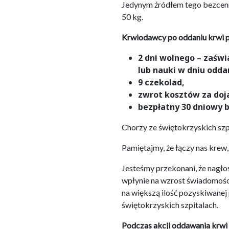
Jedynym źródłem tego bezcenne
50 kg.
Krwiodawcy po oddaniu krwi p
2 dni wolnego – zaśw
lub nauki w dniu odda
9 czekolad,
zwrot kosztów za doja
bezpłatny 30 dniowy b
Chorzy ze świętokrzyskich szp
Pamiętajmy, że łączy nas krew, 
Jesteśmy przekonani, że nagł
wpłynie na wzrost świadomości 
na większą ilość pozyskiwanej
świętokrzyskich szpitalach.
Podczas akcji oddawania krwi 