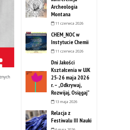
Archeologia
Montana
11 czerwca 2026
CHEM_NOC w
Instytucie Chemii
11 czerwca 2026
Dni Jakości
Kształcenia w UJK
25-26 maja 2026
cznych
r. – „Odkrywaj,
Rozwijaj, Osiągaj”
13 maja 2026
Relacja z
Festiwalu III Nauki
6 maja 2026