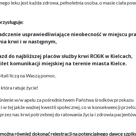
go leku jest każda zdrowa, pełnoletnia osoba, o masie ciała pow
rzysługuje:
iadczenie usprawiedliwiające nieobecność w miejscu pr
nia krwi i w następnym,
zd do najbliższej placów służby krwi RCKiK w Kielcach,
ilet komunikacji miejskiej na terenie miasta Kielce.
itali liczą na Waszą pomoc.
która ratuje życie!
ośnienie w/w apelu za pośrednictwem Państwa środków przekazu
w tej jakże ważnej kwestii społecznej, co w konsekwencji przełoż
 przez nas krwi potrzebnej do ratowania życia i zdrowia pacjentó
można również dokonać rejestracji na potencjalnego dawcę szpiku