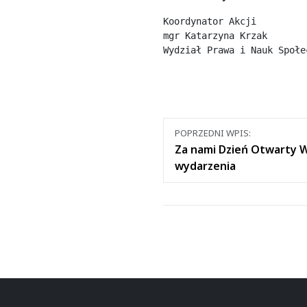
Koordynator Akcji 

mgr Katarzyna Krzak

Wydział Prawa i Nauk Społe
Nawigacja
POPRZEDNI WPIS:
między
Za nami Dzień Otwarty WS
wydarzenia
wpisami