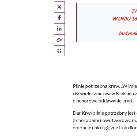
X (Twitter)
Z
Facebook
W DNIU 16.
LinkedIn
budynek 
Kopiuj pełny link
Kopiuj krótki link
Pilnie potrzebna krew. „W im
i Krwiolecznictwa w Kielcach
o honorowe oddawanie krwi.
Dar Krwi pilnie potrzebny jes
z chorobami nowotworowymi,
operacje chirurgiczne i kardi