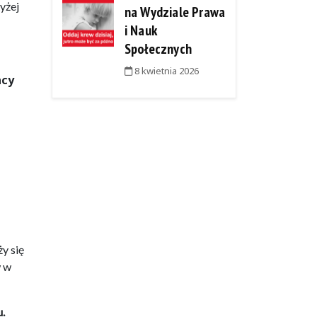
yżej
na Wydziale Prawa
i Nauk
Społecznych
8 kwietnia 2026
acy
y się
w w
.