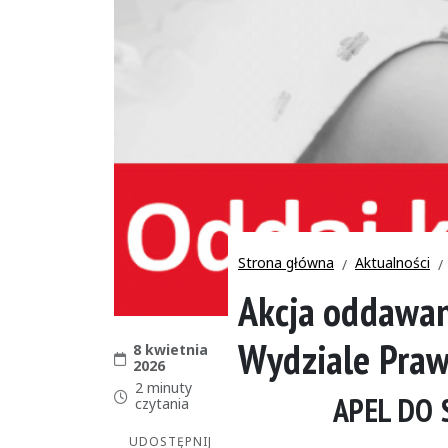
Strona główna
Aktualności
Akcja oddawan
Wydziale Praw
8 kwietnia
Data publikacji:
2026
2 minuty
APEL DO 
Czas czytania:
czytania
UDOSTĘPNIJ