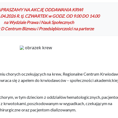
APRASZAMY NA AKCJĘ ODDAWANIA KRWI
04.2026 R. tj. CZWARTEK w GODZ. OD 9.00 DO 14.00
na Wydziale Prawa i Nauk Społecznych
D Centrum Biznesu i Przedsiębiorczości na parterze
ieniu chorych oczekujących na krew, Regionalne Centrum Krwioda
 zwraca się z apelem do krwiodawców – społeczności akademickie
t chorym, w tym dzieciom z oddziałów hematologicznych, pacjent
 z krwotokami, poszkodowanym w wypadkach, czekającym na
ochirurgiczne oraz pacjentom dializowanym.