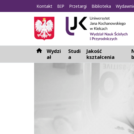
Kontakt
BIP
Przetargi
Biblioteka
Wydawni
Wydzi
Studi
Jakość
N
H
ał
a
kształcenia
o
m
e