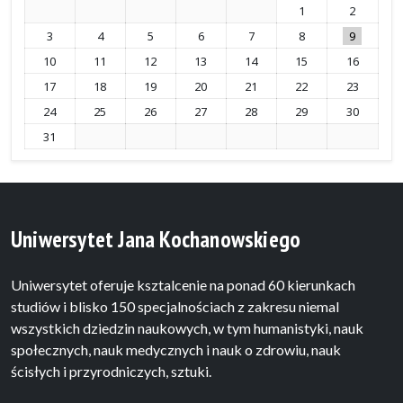
1
2
3
4
5
6
7
8
9
10
11
12
13
14
15
16
17
18
19
20
21
22
23
24
25
26
27
28
29
30
31
Uniwersytet Jana Kochanowskiego
Uniwersytet oferuje ksztalcenie na ponad 60 kierunkach
studiów i blisko 150 specjalnościach z zakresu niemal
wszystkich dziedzin naukowych, w tym humanistyki, nauk
społecznych, nauk medycznych i nauk o zdrowiu, nauk
ścisłych i przyrodniczych, sztuki.