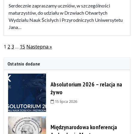
Serdecznie zapraszamy uczniów, w szczególności
maturzystów, do udziału w Drzwiach Otwartych
Wydziału Nauk Ścisłych i Przyrodniczych Uniwersytetu
Jana…
Stronicowanie
1
2
3
…
15
Następna »
wpisów
Ostatnio dodane
Absolutorium 2026 – relacja na
żywo
15 lipca 2026
Międzynarodowa konferencja