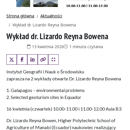
Strona główna
Aktualności
Wykład dr. Lizardo Reyna Bowena
Wykład dr. Lizardo Reyna Bowena
Data publikacji:
Czas czytania:
13 kwietnia 2026
1 minuta czytania
X (Twitter)
Facebook
LinkedIn
Kopiuj pełny link
Kopiuj krótki link
Instytut Geografii i Nauk o Środowisku
zaprasza na 2 wykłady otwarte Dr. Lizardo Reyna Bowena
1. Galapagos – environmental problems
2. Selected geoturism sites in Equador
16 kwietnia (czwartek) 10.00-11.00 i 11.00-12.00 Aula B3
Dr. Lizardo Reyna Bowen, Higher Polytechnic School of
Agriculture of Manabí (Ecuador) naukowiec realizujący