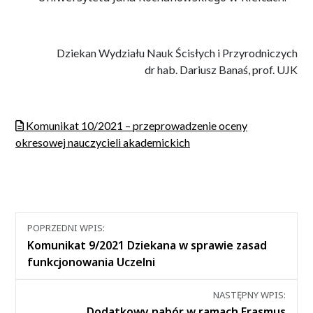
Dziekan Wydziału Nauk Ścisłych i Przyrodniczych
dr hab. Dariusz Banaś, prof. UJK
Komunikat 10/2021 – przeprowadzenie oceny
okresowej nauczycieli akademickich
Nawigacja
POPRZEDNI WPIS:
między
Komunikat 9/2021 Dziekana w sprawie zasad
wpisami
funkcjonowania Uczelni
NASTĘPNY WPIS:
Dodatkowy nabór w ramach Erasmus