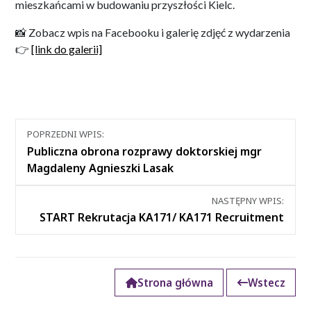
mieszkańcami w budowaniu przyszłości Kielc.
📸 Zobacz wpis na Facebooku i galerię zdjęć z wydarzenia
👉
[link do galerii]
Nawigacja
POPRZEDNI WPIS:
między
Publiczna obrona rozprawy doktorskiej mgr
wpisami
Magdaleny Agnieszki Lasak
NASTĘPNY WPIS:
START Rekrutacja KA171/ KA171 Recruitment
Strona główna
Wstecz