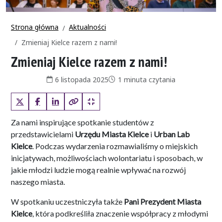
Strona główna
Aktualności
Zmieniaj Kielce razem z nami!
Zmieniaj Kielce razem z nami!
Data publikacji:
Czas czytania:
6 listopada 2025
1 minuta czytania
X (Twitter)
Facebook
LinkedIn
Kopiuj pełny link
Kopiuj krótki link
Za nami inspirujące spotkanie studentów z
przedstawicielami
Urzędu Miasta Kielce
i
Urban Lab
Kielce
. Podczas wydarzenia rozmawialiśmy o miejskich
inicjatywach, możliwościach wolontariatu i sposobach, w
jakie młodzi ludzie mogą realnie wpływać na rozwój
naszego miasta.
W spotkaniu uczestniczyła także
Pani Prezydent Miasta
Kielce
, która podkreśliła znaczenie współpracy z młodymi