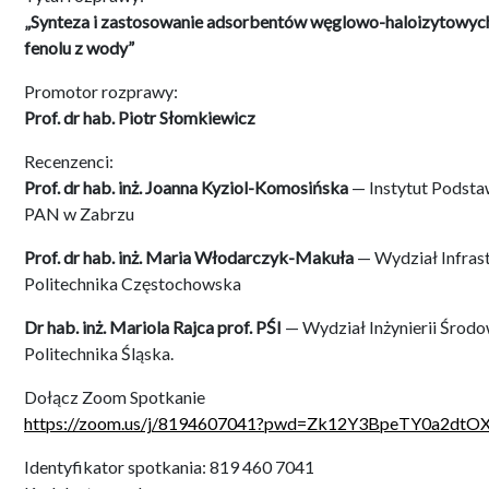
„Synteza i zastosowanie adsorbentów węglowo-haloizytowyc
fenolu z wody”
Promotor rozprawy:
Prof. dr hab. Piotr Słomkiewicz
Recenzenci:
Prof. dr hab. inż. Joanna Kyziol-Komosińska
— Instytut Podsta
PAN w Zabrzu
Prof. dr hab. inż. Maria Włodarczyk-Makuła
— Wydział Infrast
Politechnika Częstochowska
Dr hab. inż. Mariola Rajca prof. PŚI
— Wydział Inżynierii Środow
Politechnika Śląska.
Dołącz Zoom Spotkanie
https://zoom.us/j/8194607041?pwd=Zk12Y3BpeTY0a2dt
Identyfikator spotkania: 819 460 7041