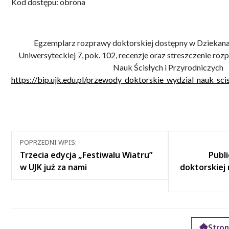
Kod dostępu: obrona
Egzemplarz rozprawy doktorskiej dostępny w Dziekanac
Uniwersyteckiej 7, pok. 102, recenzje oraz streszczenie roz
Nauk Ścisłych i Przyrodniczych
https://bip.ujk.edu.pl/przewody_doktorskie_wydzial_nauk_sci
Nawigacja
POPRZEDNI WPIS:
między
Trzecia edycja „Festiwalu Wiatru”
Publ
wpisami
w UJK już za nami
doktorskiej 
Stro