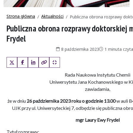
Strona główna
Aktualności
Publiczna obrona rozprawy dokto
Publiczna obrona rozprawy doktorskiej 
Frydel
Data publikacji:
Czas czytania:
8 października 2023
1 minuta czyta
X (Twitter)
Facebook
LinkedIn
Kopiuj pełny link
Kopiuj krótki link
Rada Naukowa Instytutu Chemii
Uniwersytetu Jana Kochanowskiego w Ki
zawiadamia,
że w dniu
26 października 2023 roku o godzinie 13.00
w auli B
UJK przy ul. Uniwersyteckiej 7, odbędzie się publiczna ob
mgr Laury Ewy Frydel
Tytuł rozprawy: