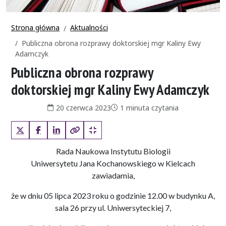
Strona główna
Aktualności
Publiczna obrona rozprawy doktorskiej mgr Kaliny Ewy
Adamczyk
Publiczna obrona rozprawy
doktorskiej mgr Kaliny Ewy Adamczyk
Data publikacji:
Czas czytania:
20 czerwca 2023
1 minuta czytania
X (Twitter)
Facebook
LinkedIn
Kopiuj pełny link
Kopiuj krótki link
Rada Naukowa Instytutu Biologii
Uniwersytetu Jana Kochanowskiego w Kielcach
zawiadamia,
że w dniu 05 lipca 2023 roku o godzinie 12.00 w budynku A,
sala 26 przy ul. Uniwersyteckiej 7,