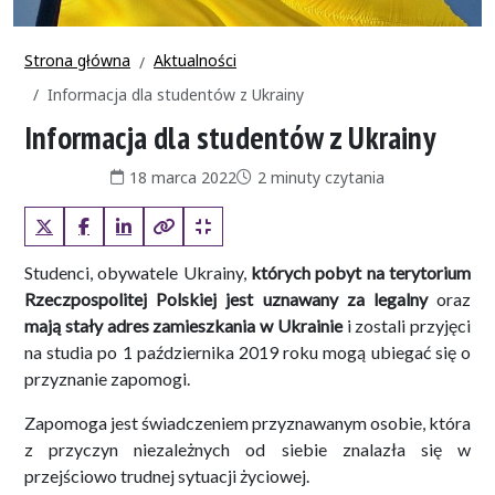
Strona główna
Aktualności
Informacja dla studentów z Ukrainy
Informacja dla studentów z Ukrainy
Data publikacji:
Czas czytania:
18 marca 2022
2 minuty czytania
X (Twitter)
Facebook
LinkedIn
Kopiuj pełny link
Kopiuj krótki link
Studenci, obywatele Ukrainy,
których pobyt na terytorium
Rzeczpospolitej Polskiej jest uznawany za legalny
oraz
mają stały adres zamieszkania w Ukrainie
i zostali przyjęci
na studia po 1 października 2019 roku mogą ubiegać się o
przyznanie zapomogi.
Zapomoga jest świadczeniem przyznawanym osobie, która
z przyczyn niezależnych od siebie znalazła się w
przejściowo trudnej sytuacji życiowej.