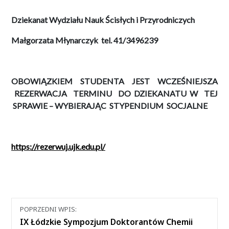
Dziekanat Wydziału Nauk Ścisłych i Przyrodniczych
Małgorzata Młynarczyk tel. 41/3496239
OBOWIĄZKIEM STUDENTA JEST WCZEŚNIEJSZA
REZERWACJA TERMINU DO DZIEKANATU W TEJ
SPRAWIE – WYBIERAJĄC STYPENDIUM SOCJALNE
https://rezerwuj.ujk.edu.pl/
Nawigacja
POPRZEDNI WPIS:
między
IX Łódzkie Sympozjum Doktorantów Chemii