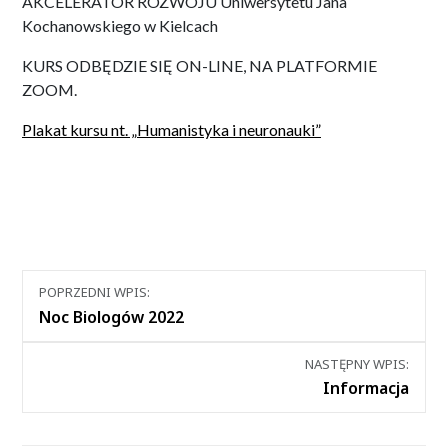
AKCELERATOR ROZWOJU Uniwersytetu Jana
Kochanowskiego w Kielcach
KURS ODBĘDZIE SIĘ ON-LINE, NA PLATFORMIE
ZOOM.
Plakat kursu nt. „Humanistyka i neuronauki”
Nawigacja
POPRZEDNI WPIS:
między
Noc Biologów 2022
wpisami
NASTĘPNY WPIS:
Informacja